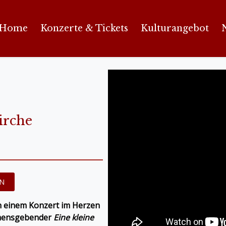
Home
Konzerte & Tickets
Kulturangebot
irche
EN
n einem Konzert im Herzen
mensgebender
Eine kleine