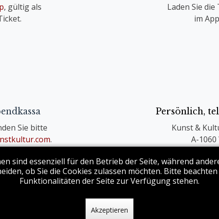
p
, gültig als
Laden Sie die 
icket.
im App
bendkassa
Persönlich, t
den Sie bitte
Kunst & Kult
nstkultur.com
.
A-1060 
bis Konzertbeginn.
Kart
en sind essenziell für den Betrieb der Seite, während ande
eiden, ob Sie die Cookies zulassen möchten. Bitte beachten
Funktionalitäten der Seite zur Verfügung stehen.
Akzeptieren