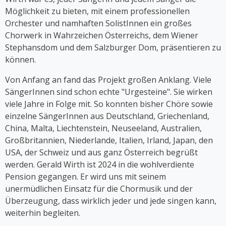
musikalischen Solo-Comedyshow "Sag es auf
Möglichkeit zu bieten, mit einem professionellen
Germlish" auf Österreichs Bühnen. Seit 2017 ist
Orchester und namhaften SolistInnen ein großes
Cooper Teil der Gruppe "Viennese Ladies", deren
Chorwerk in Wahrzeichen Österreichs, dem Wiener
erstes Album 2023 erschien.
Stephansdom und dem Salzburger Dom, präsentieren zu
können.
Von Anfang an fand das Projekt großen Anklang. Viele
SängerInnen sind schon echte "Urgesteine". Sie wirken
viele Jahre in Folge mit. So konnten bisher Chöre sowie
einzelne SängerInnen aus Deutschland, Griechenland,
China, Malta, Liechtenstein, Neuseeland, Australien,
Großbritannien, Niederlande, Italien, Irland, Japan, den
USA, der Schweiz und aus ganz Österreich begrüßt
werden. Gerald Wirth ist 2024 in die wohlverdiente
Pension gegangen. Er wird uns mit seinem
unermüdlichen Einsatz für die Chormusik und der
Überzeugung, dass wirklich jeder und jede singen kann,
weiterhin begleiten.