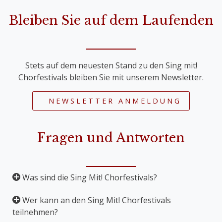
Bleiben Sie auf dem Laufenden
Stets auf dem neuesten Stand zu den Sing mit!
Chorfestivals bleiben Sie mit unserem Newsletter.
NEWSLETTER ANMELDUNG
Fragen und Antworten
Was sind die Sing Mit! Chorfestivals?
Wer kann an den Sing Mit! Chorfestivals
Die Sing Mit! Chorfestivals sind Mitsingkonzerte,
teilnehmen?
bei denen große Werke für Chor und Orchester