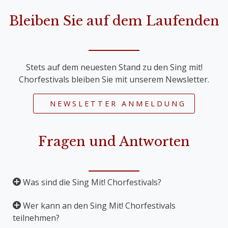
Bleiben Sie auf dem Laufenden
Stets auf dem neuesten Stand zu den Sing mit!
Chorfestivals bleiben Sie mit unserem Newsletter.
NEWSLETTER ANMELDUNG
Fragen und Antworten
Was sind die Sing Mit! Chorfestivals?
Wer kann an den Sing Mit! Chorfestivals
Die Sing Mit! Chorfestivals sind Mitsingkonzerte,
teilnehmen?
bei denen große Werke für Chor und Orchester