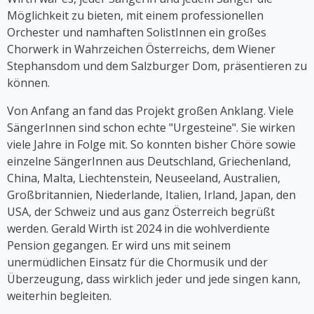
musikalischen Solo-Comedyshow "Sag es auf
Möglichkeit zu bieten, mit einem professionellen
Germlish" auf Österreichs Bühnen. Seit 2017 ist
Orchester und namhaften SolistInnen ein großes
Cooper Teil der Gruppe "Viennese Ladies", deren
Chorwerk in Wahrzeichen Österreichs, dem Wiener
erstes Album 2023 erschien.
Stephansdom und dem Salzburger Dom, präsentieren zu
können.
Von Anfang an fand das Projekt großen Anklang. Viele
SängerInnen sind schon echte "Urgesteine". Sie wirken
viele Jahre in Folge mit. So konnten bisher Chöre sowie
einzelne SängerInnen aus Deutschland, Griechenland,
China, Malta, Liechtenstein, Neuseeland, Australien,
Großbritannien, Niederlande, Italien, Irland, Japan, den
USA, der Schweiz und aus ganz Österreich begrüßt
werden. Gerald Wirth ist 2024 in die wohlverdiente
Pension gegangen. Er wird uns mit seinem
unermüdlichen Einsatz für die Chormusik und der
Überzeugung, dass wirklich jeder und jede singen kann,
weiterhin begleiten.