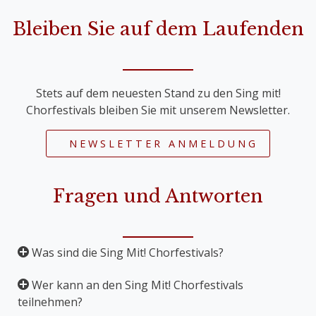
Bleiben Sie auf dem Laufenden
Stets auf dem neuesten Stand zu den Sing mit!
Chorfestivals bleiben Sie mit unserem Newsletter.
NEWSLETTER ANMELDUNG
Fragen und Antworten
Was sind die Sing Mit! Chorfestivals?
Wer kann an den Sing Mit! Chorfestivals
Die Sing Mit! Chorfestivals sind Mitsingkonzerte,
teilnehmen?
bei denen große Werke für Chor und Orchester