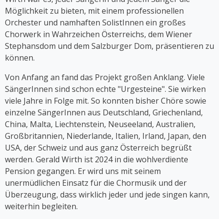
musikalischen Solo-Comedyshow "Sag es auf
Möglichkeit zu bieten, mit einem professionellen
Germlish" auf Österreichs Bühnen. Seit 2017 ist
Orchester und namhaften SolistInnen ein großes
Cooper Teil der Gruppe "Viennese Ladies", deren
Chorwerk in Wahrzeichen Österreichs, dem Wiener
erstes Album 2023 erschien.
Stephansdom und dem Salzburger Dom, präsentieren zu
können.
Von Anfang an fand das Projekt großen Anklang. Viele
SängerInnen sind schon echte "Urgesteine". Sie wirken
viele Jahre in Folge mit. So konnten bisher Chöre sowie
einzelne SängerInnen aus Deutschland, Griechenland,
China, Malta, Liechtenstein, Neuseeland, Australien,
Großbritannien, Niederlande, Italien, Irland, Japan, den
USA, der Schweiz und aus ganz Österreich begrüßt
werden. Gerald Wirth ist 2024 in die wohlverdiente
Pension gegangen. Er wird uns mit seinem
unermüdlichen Einsatz für die Chormusik und der
Überzeugung, dass wirklich jeder und jede singen kann,
weiterhin begleiten.